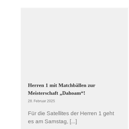
haft
Herren 1 gewinnt weiter, gibt aber erstmals eine
Punkt ab!
Allgemein
Herren 1
Herren 1 mit Matchbällen zur
Meisterschaft „Dahoam“!
28. Februar 2025
Für die Satellites der Herren 1 geht
es am Samstag, [...]