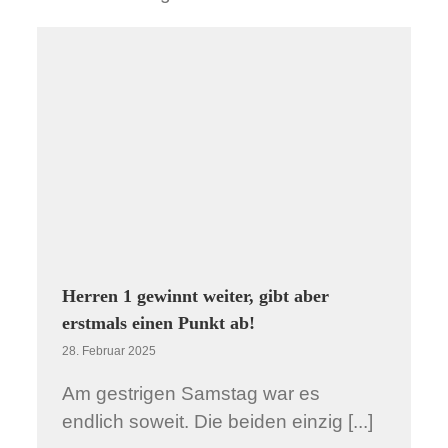
n
Ü41 kämpft auf der Bayerischen Meisterschaft um’s
Treppchen
Allgemein
Hobby
Herren 1 gewinnt weiter, gibt aber
erstmals einen Punkt ab!
28. Februar 2025
Am gestrigen Samstag war es
endlich soweit. Die beiden einzig [...]