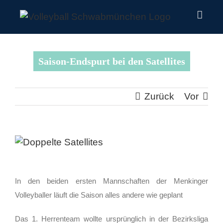
Zum
Inhalt
springen
Saison-Endspurt bei den Satellites
Zurück
Vor
Zeige
grösseres
Bild
In den beiden ersten Mannschaften der Menkinger
Volleyballer läuft die Saison alles andere wie geplant
Das 1. Herrenteam wollte ursprünglich in der Bezirksliga