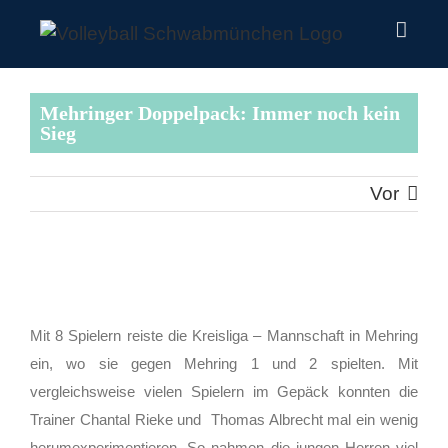
Zum
Inhalt
springen
Mehringer Doppelpack: Immer noch kein
Sieg
Vor
Zeige
grösseres
Mit 8 Spielern reiste die Kreisliga – Mannschaft in Mehring
Bild
ein, wo sie gegen Mehring 1 und 2 spielten. Mit
vergleichsweise vielen Spielern im Gepäck konnten die
Trainer Chantal Rieke und Thomas Albrecht mal ein wenig
herumexperimentieren. So nahmen die jungen Herren viel