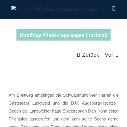
Zum
Inhalt
springen
Unnötige Niederlage gegen Hochzoll
Zurück
Vor
Zeige
grösseres
Am Breitweg empfingen die Schwabmünchner Herren die
Bild
Gästeteam Langweid und die DJK Augsburg-Hochzoll.
Gegen die Langweider hatte Spielercoach Dan Köhn einen
Pflichtsieg ausgerufen und dem kam seine Sechs gerne
nach. Zwar hatte das Team zunächst Startschwierigkeiten