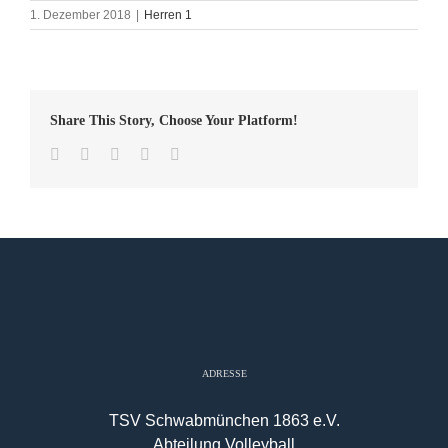
1. Dezember 2018
|
Herren 1
Share This Story, Choose Your Platform!
Facebook
Twitter
LinkedIn
WhatsApp
E-
Mail
ADRESSE
TSV Schwabmünchen 1863 e.V.
Abteilung Volleyball