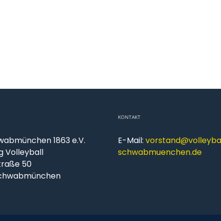
KONTAKT
wabmünchen 1863 e.V.
E-Mail:
vorstand@volleyba
g Volleyball
schwabmuenchen.de
traße 50
Schwabmünchen