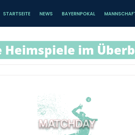
STARTSEITE
NEWS
BAYERNPOKAL
MANNSCHAF
e Heimspiele im Überb