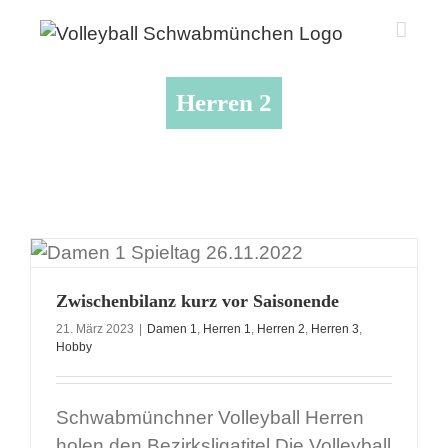
Zum
Inhalt
springen
Herren 2
Zwischenbilanz kurz vor Saisonende
21. März 2023
|
Damen 1
,
Herren 1
,
Herren 2
,
Herren 3
,
Hobby
Schwabmünchner Volleyball Herren
holen den Bezirksligatitel Die Volleyball